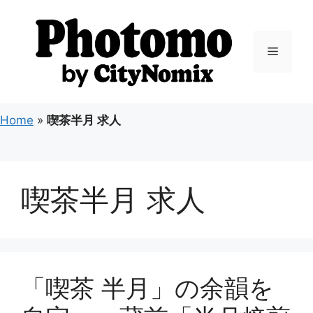
コ
ン
テ
メ
ン
ツ
ニ
へ
ス
Home
»
喫茶半月 求人
キ
ュ
ッ
プ
ー
喫茶半月 求人
「喫茶 半月」の余韻を