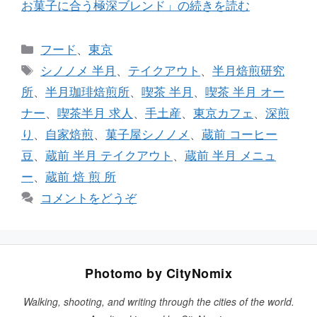
お菓子に合う極深ブレンド」の続きを読む
カ
フード
、
東京
テ
タ
シノノメ 半月
、
テイクアウト
、
半月焙煎研究
ゴ
グ
所
、
半月珈琲焙煎所
、
喫茶 半月
、
喫茶 半月 オー
リ
ナー
、
喫茶半月 求人
、
手土産
、
東京カフェ
、
深煎
ー
り
、
自家焙煎
、
菓子屋シノノメ
、
蔵前 コーヒー
豆
、
蔵前 半月 テイクアウト
、
蔵前 半月 メニュ
ー
、
蔵前 焙 煎 所
コメントをどうぞ
Photomo by CityNomix
Walking, shooting, and writing through the cities of the world.