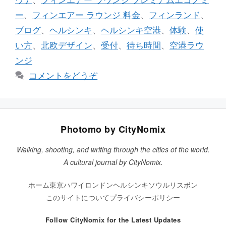
ウナ
、
フィンエアー ラウンジ プレミアムエコノミ
ー
ー
、
フィンエアー ラウンジ 料金
、
フィンランド
、
ブログ
、
ヘルシンキ
、
ヘルシンキ空港
、
体験
、
使
い方
、
北欧デザイン
、
受付
、
待ち時間
、
空港ラウ
ンジ
コメントをどうぞ
Photomo by CityNomix
Walking, shooting, and writing through the cities of the world.
A cultural journal by CityNomix.
ホーム
東京
ハワイ
ロンドン
ヘルシンキ
ソウル
リスボン
このサイトについて
プライバシーポリシー
Follow CityNomix for the Latest Updates