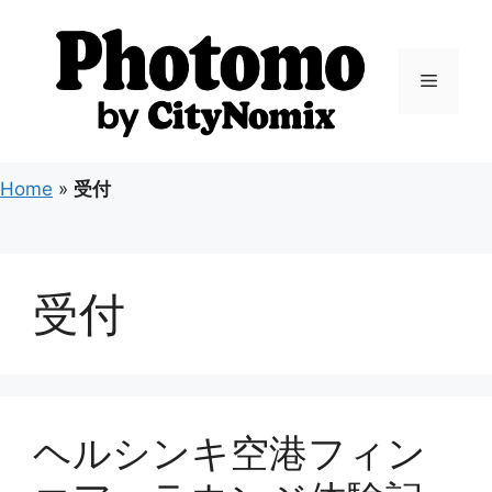
コ
ン
テ
メ
ン
ツ
ニ
へ
ス
Home
»
受付
キ
ュ
ッ
プ
ー
受付
ヘルシンキ空港フィン