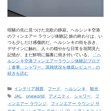
喧騒の先に見つけた北欧の静寂。ヘルシンキ空港
のフィンエアー ラウンジ体験記 旅の終わりは、い
つも少しだけ感傷的だ。ヘルシンキの街を歩き、
デザインに触れ、人々の穏やかな日常を垣間見た
記憶が、まだ鮮明に脳裏に焼き付いている。
「ヘ
ルシンキ空港フィンエアーラウンジ体験記ブログ
｜食事、シャワー、混雑状況を徹底レビュー」の
続きを読む
カ
インテリア雑貨
、
フード
、
ヘルシンキ
、
観光
テ
タ
JAL
、
oneworld
、
アメニティ
、
シャワー
、
フ
ゴ
グ
ィンエアー ラウンジ
、
フィンエアー ラウンジ サ
リ