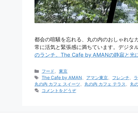
都会の喧騒を忘れる、丸の内のおしゃれな
常に活気と緊張感に満ちています。デジタル
のランチ。The Cafe by AMANの静
カ
フード
、
東京
テ
タ
The Cafe by AMAN
、
アマン東京
、
フレンチ
、
ゴ
グ
丸の内 カフェ スイーツ
、
丸の内 カフェ テラス
、
丸の
リ
コメントをどうぞ
ー