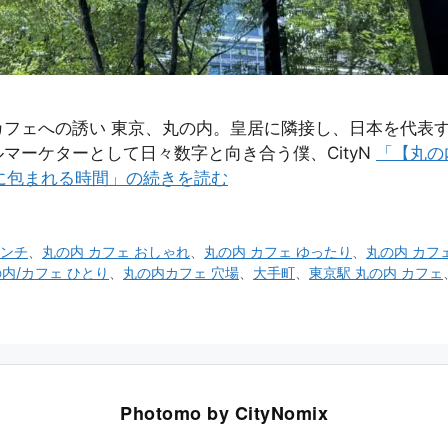
カフェへの誘い 東京、丸の内。皇居に隣接し、日本を代表
マーケターとして日々数字と向き合う僕、CityN
「【丸の
寂と光に包まれる時間」の続きを読む
ランチ
、
丸の内 カフェ おしゃれ
、
丸の内 カフェ ゆったり
、
丸の内 カフ
内/カフェ ひとり
、
丸の内カフェ 穴場
、
大手町
、
東京駅 丸の内 カフェ
Photomo by CityNomix