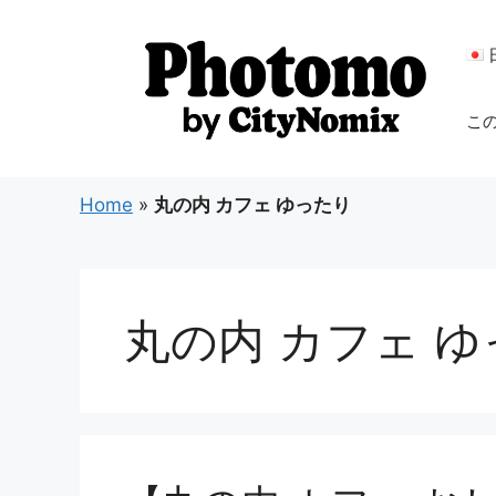
コ
ン
テ
ン
こ
ツ
へ
ス
Home
»
丸の内 カフェ ゆったり
キ
ッ
プ
丸の内 カフェ 