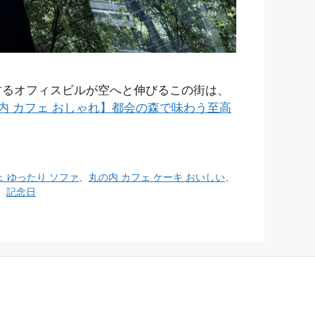
するオフィスビルが空へと伸びるこの街は、
内 カフェ おしゃれ】都会の森で味わう至高
ェ ゆったり ソファ
、
丸の内 カフェ ケーキ おいしい
、
、
記念日