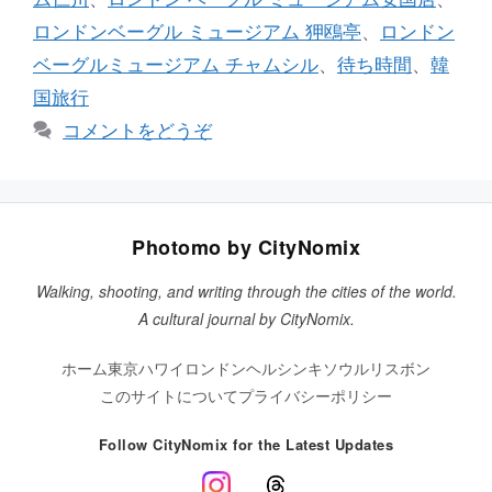
ロンドンベーグル ミュージアム 狎鴎亭
、
ロンドン
ベーグルミュージアム チャムシル
、
待ち時間
、
韓
国旅行
コメントをどうぞ
Photomo by CityNomix
Walking, shooting, and writing through the cities of the world.
A cultural journal by CityNomix.
ホーム
東京
ハワイ
ロンドン
ヘルシンキ
ソウル
リスボン
このサイトについて
プライバシーポリシー
Follow CityNomix for the Latest Updates