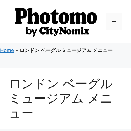
コ
ン
テ
メ
ン
ツ
ニ
へ
ス
Home
»
ロンドン ベーグル ミュージアム メニュー
キ
ュ
ッ
プ
ー
ロンドン ベーグル
ミュージアム メニ
ュー