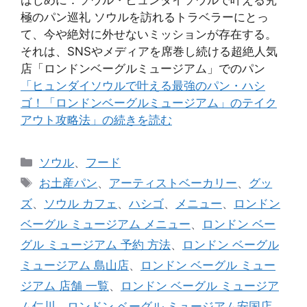
極のパン巡礼 ソウルを訪れるトラベラーにとっ
て、今や絶対に外せないミッションが存在する。
それは、SNSやメディアを席巻し続ける超絶人気
店「ロンドンベーグルミュージアム」でのパン
「ヒュンダイソウルで叶える最強のパン・ハシ
ゴ！「ロンドンベーグルミュージアム」のテイク
アウト攻略法」の続きを読む
カ
ソウル
、
フード
テ
タ
お土産パン
、
アーティストベーカリー
、
グッ
ゴ
グ
ズ
、
ソウル カフェ
、
ハシゴ
、
メニュー
、
ロンドン
リ
ベーグル ミュージアム メニュー
、
ロンドン ベー
ー
グル ミュージアム 予約 方法
、
ロンドン ベーグル
ミュージアム 島山店
、
ロンドン ベーグル ミュー
ジアム 店舗 一覧
、
ロンドン ベーグル ミュージア
ム仁川
、
ロンドン ベーグル ミュージアム安国店
、