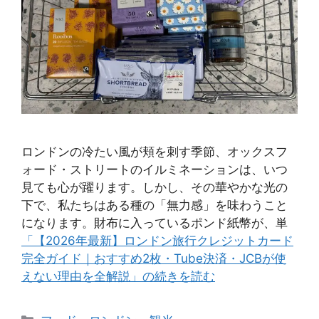
ロンドンの冷たい風が頬を刺す季節、オックスフ
ォード・ストリートのイルミネーションは、いつ
見ても心が躍ります。しかし、その華やかな光の
下で、私たちはある種の「無力感」を味わうこと
になります。財布に入っているポンド紙幣が、単
「【2026年最新】ロンドン旅行クレジットカード
完全ガイド｜おすすめ2枚・Tube決済・JCBが使
えない理由を全解説」の続きを読む
カ