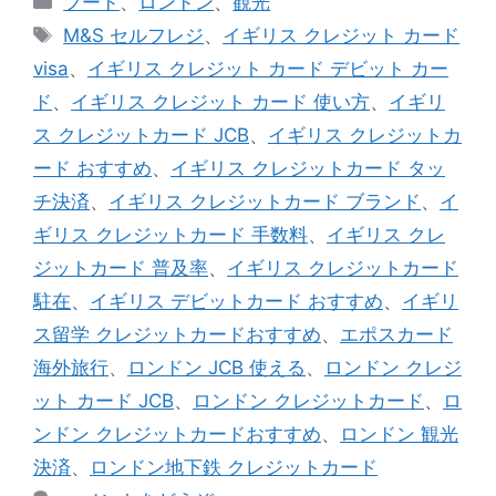
フード
、
ロンドン
、
観光
テ
タ
M&S セルフレジ
、
イギリス クレジット カード
ゴ
グ
visa
、
イギリス クレジット カード デビット カー
リ
ド
、
イギリス クレジット カード 使い方
、
イギリ
ー
ス クレジットカード JCB
、
イギリス クレジットカ
ード おすすめ
、
イギリス クレジットカード タッ
チ決済
、
イギリス クレジットカード ブランド
、
イ
ギリス クレジットカード 手数料
、
イギリス クレ
ジットカード 普及率
、
イギリス クレジットカード
駐在
、
イギリス デビットカード おすすめ
、
イギリ
ス留学 クレジットカードおすすめ
、
エポスカード
海外旅行
、
ロンドン JCB 使える
、
ロンドン クレジ
ット カード JCB
、
ロンドン クレジットカード
、
ロ
ンドン クレジットカードおすすめ
、
ロンドン 観光
決済
、
ロンドン地下鉄 クレジットカード