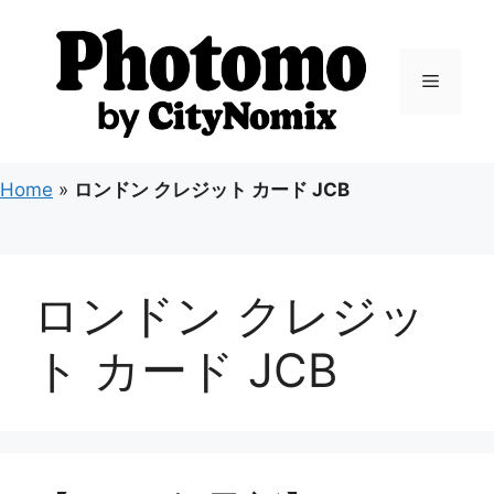
コ
ン
テ
メ
ン
ツ
ニ
へ
ス
Home
»
ロンドン クレジット カード JCB
キ
ュ
ッ
プ
ー
ロンドン クレジッ
ト カード JCB