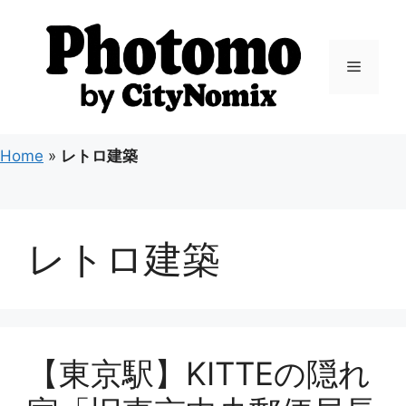
コ
ン
テ
メ
ン
ツ
ニ
へ
ス
Home
»
レトロ建築
キ
ュ
ッ
プ
ー
レトロ建築
【東京駅】KITTEの隠れ