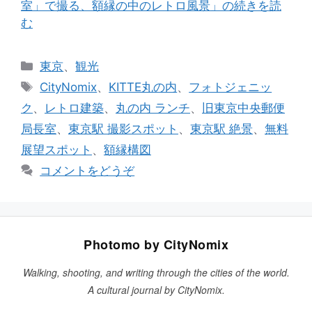
室」で撮る、額縁の中のレトロ風景」の続きを読
む
カ
東京
、
観光
テ
タ
CityNomix
、
KITTE丸の内
、
フォトジェニッ
ゴ
グ
ク
、
レトロ建築
、
丸の内 ランチ
、
旧東京中央郵便
リ
局長室
、
東京駅 撮影スポット
、
東京駅 絶景
、
無料
ー
展望スポット
、
額縁構図
コメントをどうぞ
Photomo by CityNomix
Walking, shooting, and writing through the cities of the world.
A cultural journal by CityNomix.