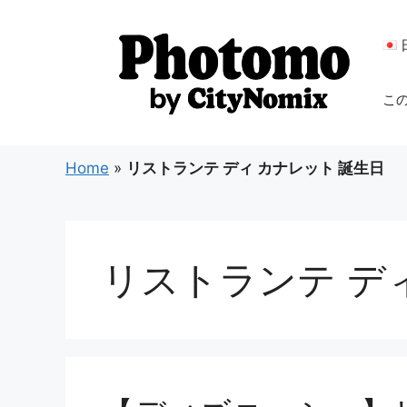
コ
ン
テ
ン
こ
ツ
へ
ス
Home
»
リストランテ ディ カナレット 誕生日
キ
ッ
プ
リストランテ デ