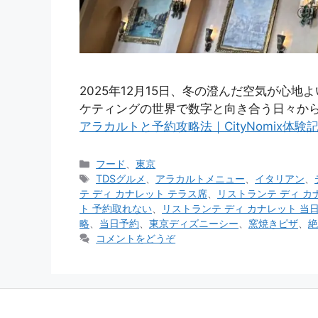
2025年12月15日、冬の澄んだ空気が
ケティングの世界で数字と向き合う日々か
アラカルトと予約攻略法｜CityNomix体
カ
フード
、
東京
テ
タ
TDSグルメ
、
アラカルトメニュー
、
イタリアン
、
ゴ
グ
テ ディ カナレット テラス席
、
リストランテ ディ カ
リ
ト 予約取れない
、
リストランテ ディ カナレット 当
ー
略
、
当日予約
、
東京ディズニーシー
、
窯焼きピザ
、
絶
コメントをどうぞ