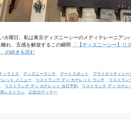
心地よい火曜日。私は東京ディズニーシーのメディテレーニア
ら離れ、五感を解放するこの瞬間
「【ディズニーシー】リ
験記」の続きを読む
ティラミス
、
ディズニーランチ
、
デートスポット
、
プライオリティシー
ナレット メニュー
、
リストランテ ディ カナレット ランチ
、
リストランテ
日
、
リストランテ ディ カナレット 当日予約
、
リストランテ ディ カナレ
景レストラン
、
記念日ディナー