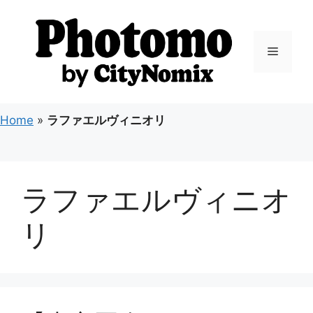
コ
ン
テ
メ
ン
ツ
ニ
へ
ス
Home
»
ラファエルヴィニオリ
キ
ュ
ッ
プ
ー
ラファエルヴィニオ
リ