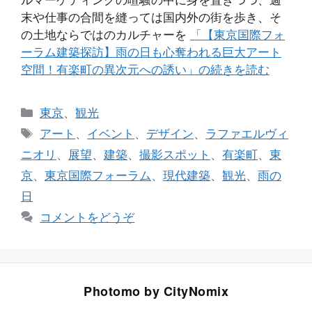
末や仕事の合間を縫っては国内外の街を歩き、そ
の土地ならではのカルチャーを
「【東京国際フォ
ーラム建築探訪】雨の日も心奪われる巨大アート
空間！有楽町の異次元への誘い」の続きを読む
カ
東京
、
観光
テ
タ
アート
、
イベント
、
デザイン
、
ラファエルヴィ
ゴ
グ
ニオリ
、
展望
、
建築
、
撮影スポット
、
有楽町
、
東
リ
京
、
東京国際フォーラム
、
現代建築
、
観光
、
雨の
ー
日
コメントをどうぞ
Photomo by CityNomix