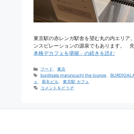
東京駅の赤レンガ駅舎を望む丸の内エリア。ビ
ンスピレーションの源泉でもあります。 
本格デカフェを堪能」の続きを読む
カ
フード
、
東京
テ
タ
burdigala marunouchi the lounge
、
BURDIGALA
ゴ
グ
ェ
、
新丸ビル
、
東京駅 カフェ
リ
コメントをどうぞ
ー