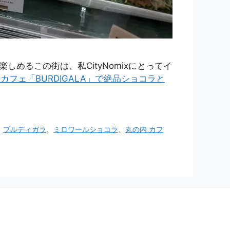
るこの街は、私CityNomixにとってイ
フェ「BURDIGALA」で絶品ショコラと
、
ブルディガラ
、
ミロワールショコラ
、
丸の内 カフ