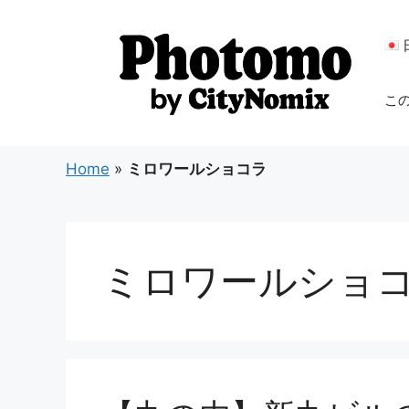
コ
ン
テ
ン
こ
ツ
へ
ス
Home
»
ミロワールショコラ
キ
ッ
プ
ミロワールショ