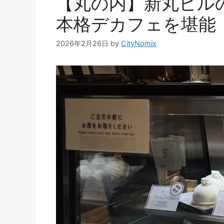
【丸の内】新丸ビルの
本格デカフェを堪能
2026年2月26日
by
CityNomix